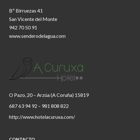
Bº Birruezas 41
San Vicente del Monte
942 70 50 91
www.senderodelagua.com
O Pazo, 20 – Arzúa (A Coruña) 15819
687 63 94 92 – 981 808 822
http://www.hotelacuruxa.com/
CONTACTO