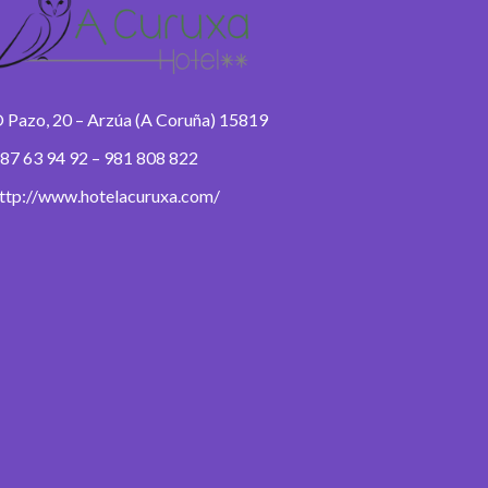
 Pazo, 20 – Arzúa (A Coruña) 15819
87 63 94 92 – 981 808 822
ttp://www.hotelacuruxa.com/