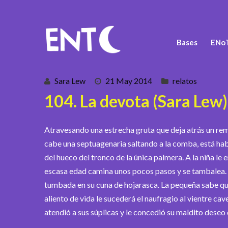
Bases
ENoT
Sara Lew
21 May 2014
relatos
104. La devota (Sara Lew)
Atravesando una estrecha gruta que deja atrás un reman
cabe una septuagenaria saltando a la comba, está hab
del hueco del tronco de la única palmera. A la niña le e
escasa edad camina unos pocos pasos y se tambalea. Y
tumbada en su cuna de hojarasca. La pequeña sabe que
aliento de vida le sucederá el naufragio al vientre ca
atendió a sus súplicas y le concedió su maldito deseo