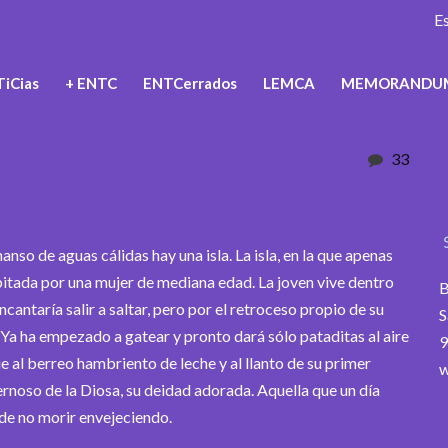
E
iCias
+ ENTC
ENTCerrados
LEMCA
MEMORANDU
33
so de aguas cálidas hay una isla. La isla, en la que apenas
itada por una mujer de mediana edad. La joven vive dentro
B
ncantaría salir a saltar, pero por el retroceso propio de su
S
a ha empezado a gatear y pronto dará sólo pataditas al aire
9
 al berreo hambriento de leche y al llanto de su primer
w
vernoso de la Diosa, su deidad adorada. Aquella que un día
 de no morir envejeciendo.