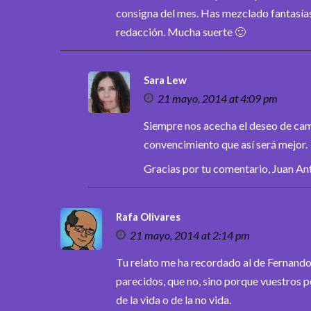
consigna del mes. Has mezclado fantasías y
redacción. Mucha suerte 🙂
Sara Lew
21 mayo, 2014 at 4:09 pm
Siempre nos acecha el deseo de cambi
convencimiento que así será mejor.
Gracias por tu comentario, Juan An
Rafa Olivares
21 mayo, 2014 at 2:14 pm
Tu relato me ha recordado al de Fernando
parecidos, que no, sino porque vuestros p
de la vida o de la no vida.