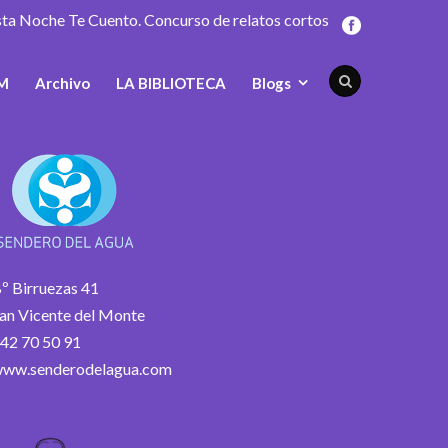
sta Noche Te Cuento. Concurso de relatos cortos
M
Archivo
LA BIBLIOTECA
Blogs
º Birruezas 41
an Vicente del Monte
42 70 50 91
ww.senderodelagua.com