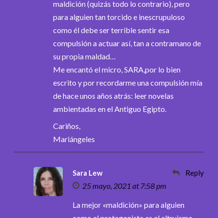
maldición (quizás todo lo contrario), pero
para alguien tan torcido e inescrupuloso
como él debe ser terrible sentir esa
compulsión a actuar así, tan a contramano de
su propia maldad…
Me encantó el micro, SARA,por lo bien
escrito y por recordarme una compulsión mía
de hace unos años atrás: leer novelas
ambientadas en el Antiguo Egipto.
Cariños,
Mariángeles
Sara Lew
Reply
25 mayo, 2021 at 7:58 pm
La mejor «maldición» para alguien
como el protagonista es el altruismo.