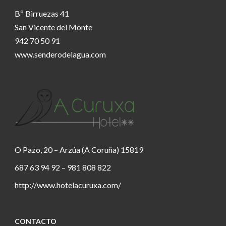
Bº Birruezas 41
San Vicente del Monte
942 70 50 91
www.senderodelagua.com
O Pazo, 20 – Arzúa (A Coruña) 15819
687 63 94 92 – 981 808 822
http://www.hotelacuruxa.com/
CONTACTO