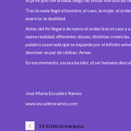
Al principio fue la nada, luego las ondas vibratorias s
Tras la nada llegó el hombre, el caos, la mujer, el ord
avaricia: la dualidad.
Antes del fin llegará de nuevo el orden tras el caos y 
nueva realidad, diferentes dioses, distintas creencias
palabra susurrada que se expande por el infinito univ
devolver un par de sílabas: Amen.
En ese momento, oscura lucidez, el ser humano descubr
Jose María Escudero Ramos
www.escuderoramos.com
19. El efecto mariposa