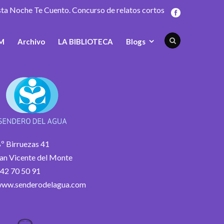
sta Noche Te Cuento. Concurso de relatos cortos
M
Archivo
LA BIBLIOTECA
Blogs
º Birruezas 41
an Vicente del Monte
42 70 50 91
ww.senderodelagua.com