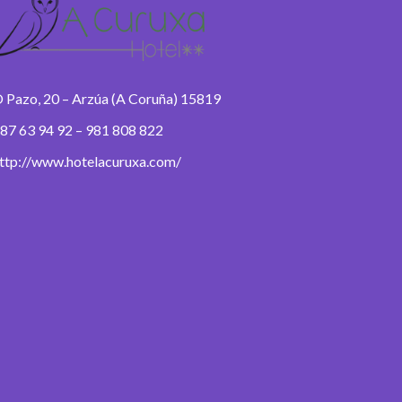
 Pazo, 20 – Arzúa (A Coruña) 15819
87 63 94 92 – 981 808 822
ttp://www.hotelacuruxa.com/