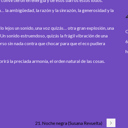
e convirtieron en energía y de esos barros estos lodos.
en… la ambigüedad, la razón y la sinrazón, la generosidad y la
a lo lejos un sonido, una voz quizás… otra gran explosión, una
O
. Un sonido estruendoso, quizás la frágil vibración de una
6
erso sin nada contra que chocar para que el eco pudiera
h
irá la preciada armonía, el orden natural de las cosas.
21. Noche negra (Susana Revuelta)