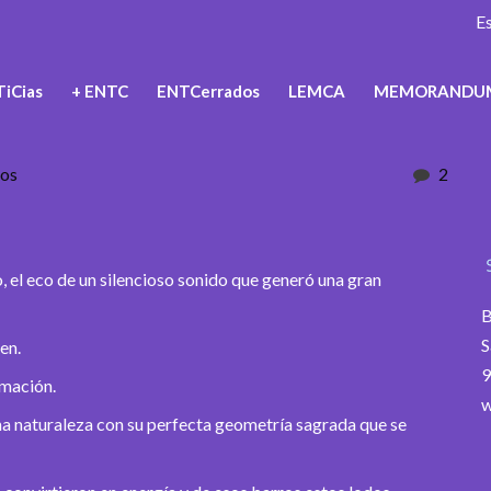
E
iCias
+ ENTC
ENTCerrados
LEMCA
MEMORANDU
tos
2
bo, el eco de un silencioso sonido que generó una gran
B
S
en.
9
rmación.
w
na naturaleza con su perfecta geometría sagrada que se