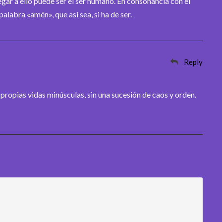
gar a ello puede ser el ser humano. En consonancia con el
 palabra «amén», que así sea, si ha de ser.
Reply
propias vidas minúsculas, sin una sucesión de caos y orden.