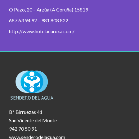
O Pazo, 20 – Arzúa (A Coruña) 15819
687 63 94 92 – 981 808 822
http://www.hotelacuruxa.com/
Bº Birruezas 41
San Vicente del Monte
942 70 50 91
www.senderodelagua.com