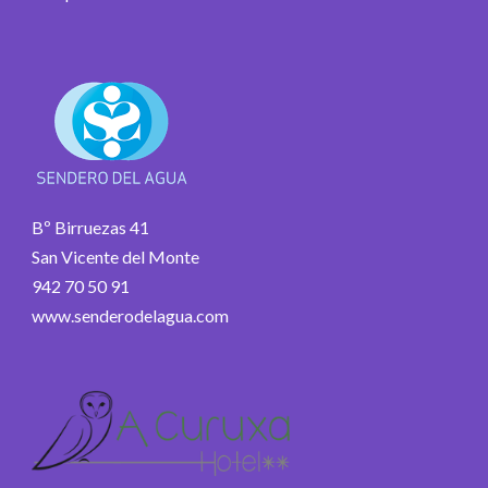
Bº Birruezas 41
San Vicente del Monte
942 70 50 91
www.senderodelagua.com