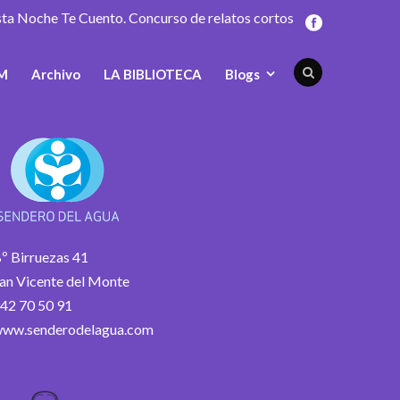
sta Noche Te Cuento. Concurso de relatos cortos
M
Archivo
LA BIBLIOTECA
Blogs
º Birruezas 41
an Vicente del Monte
42 70 50 91
ww.senderodelagua.com