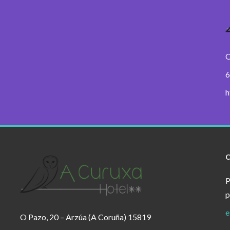
O
6
h
P
p
e
O Pazo, 20 – Arzúa (A Coruña) 15819