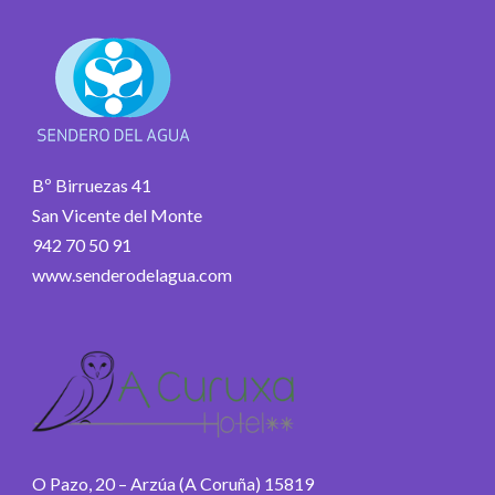
Bº Birruezas 41
San Vicente del Monte
942 70 50 91
www.senderodelagua.com
O Pazo, 20 – Arzúa (A Coruña) 15819