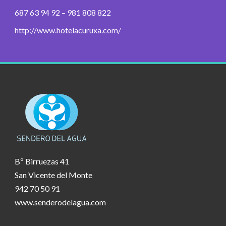
687 63 94 92 – 981 808 822
http://www.hotelacuruxa.com/
Bº Birruezas 41
San Vicente del Monte
942 70 50 91
www.senderodelagua.com