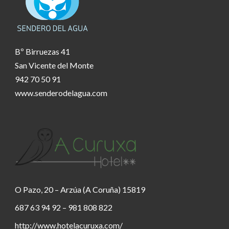
Bº Birruezas 41
San Vicente del Monte
942 70 50 91
www.senderodelagua.com
O Pazo, 20 – Arzúa (A Coruña) 15819
687 63 94 92 – 981 808 822
http://www.hotelacuruxa.com/