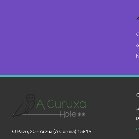
O
6
h
P
p
e
O Pazo, 20 – Arzúa (A Coruña) 15819