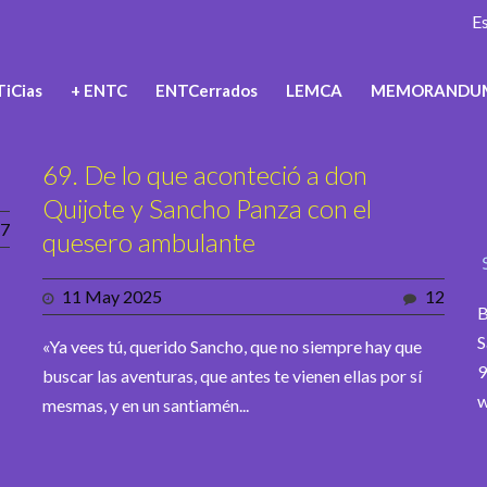
E
iCias
+ ENTC
ENTCerrados
LEMCA
MEMORANDU
69. De lo que aconteció a don
Quijote y Sancho Panza con el
7
quesero ambulante
11 May 2025
12
B
S
«Ya vees tú, querido Sancho, que no siempre hay que
9
buscar las aventuras, que antes te vienen ellas por sí
w
mesmas, y en un santiamén...