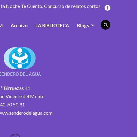
sta Noche Te Cuento. Concurso de relatos cortos
M
Archivo
LA BIBLIOTECA
Blogs
º Birruezas 41
an Vicente del Monte
42 70 50 91
ww.senderodelagua.com