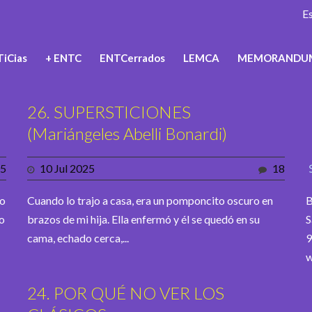
E
iCias
+ ENTC
ENTCerrados
LEMCA
MEMORANDU
26. SUPERSTICIONES
(Mariángeles Abelli Bonardi)
5
10 Jul 2025
18
mo
Cuando lo trajo a casa, era un pomponcito oscuro en
B
lo
brazos de mi hija. Ella enfermó y él se quedó en su
S
cama, echado cerca,...
9
w
24. POR QUÉ NO VER LOS