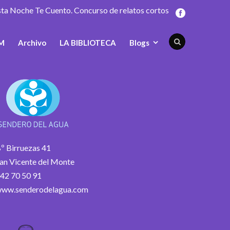
sta Noche Te Cuento. Concurso de relatos cortos
M
Archivo
LA BIBLIOTECA
Blogs
º Birruezas 41
an Vicente del Monte
42 70 50 91
ww.senderodelagua.com