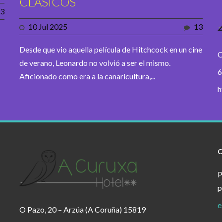
CLÁSICOS
3
10 Jul 2025
13
Desde que vio aquella película de Hitchcock en un cine
O
de verano, Leonardo no volvió a ser el mismo.
6
Aficionado como era a la canaricultura,...
h
P
p
e
O Pazo, 20 – Arzúa (A Coruña) 15819