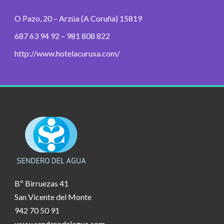
O Pazo, 20 – Arzúa (A Coruña) 15819
687 63 94 92 – 981 808 822
http://www.hotelacuruxa.com/
Bº Birruezas 41
San Vicente del Monte
942 70 50 91
www.senderodelagua.com