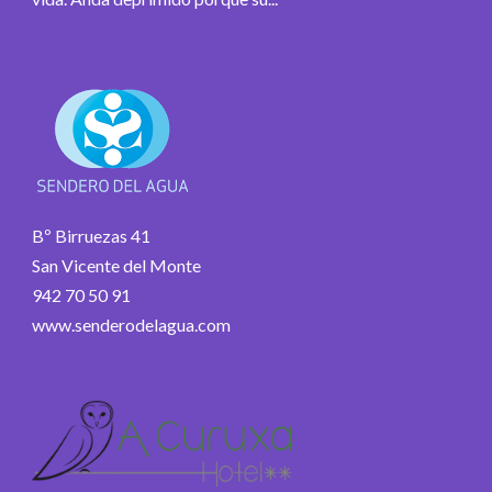
Bº Birruezas 41
San Vicente del Monte
942 70 50 91
www.senderodelagua.com