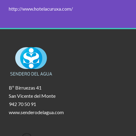
http://www.hotelacuruxa.com/
Bº Birruezas 41
San Vicente del Monte
942 70 50 91
www.senderodelagua.com