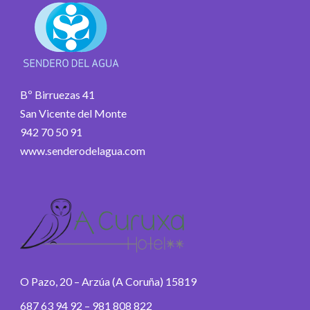
Bº Birruezas 41
San Vicente del Monte
942 70 50 91
www.senderodelagua.com
O Pazo, 20 – Arzúa (A Coruña) 15819
687 63 94 92 – 981 808 822