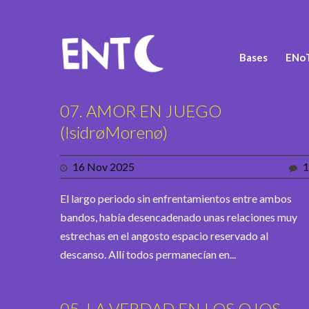
Bases
ENoT
07. AMOR EN JUEGO
(IsidrøMorenø)
16 Nov 2025
1
El largo periodo sin enfrentamientos entre ambos
bandos, había desencadenado unas relaciones muy
estrechas en el angosto espacio reservado al
descanso. Allí todos permanecían en...
05. LA VERDAD EN LOS OJOS