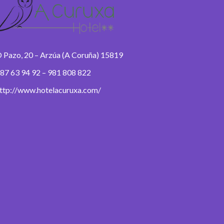
 Pazo, 20 – Arzúa (A Coruña) 15819
87 63 94 92 – 981 808 822
ttp://www.hotelacuruxa.com/