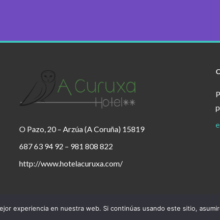
P
p
e
O Pazo, 20 – Arzúa (A Coruña) 15819
687 63 94 92 – 981 808 822
http://www.hotelacuruxa.com/
jor experiencia en nuestra web. Si continúas usando este sitio, asumi