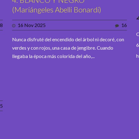
(Mariángeles Abelli Bonardi)
8
16 Nov 2025
16
O
Nunca disfruté del encendido del árbol ni decoré, con
6
verdes y con rojos, una casa de jengibre. Cuando
h
llegaba la época más colorida del año,...
5