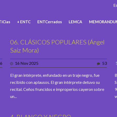
E
iCias
+ ENTC
ENTCerrados
LEMCA
MEMORANDU
06. CLÁSICOS POPULARES (Ángel
Saiz Mora)
6
16 Nov 2025
53
El gran intérprete, enfundado en un traje negro, fue
B
recibido con aplausos. El gran intérprete detuvo su
S
recital. Ceños fruncidos e improperios cayeron sobre
9
un...
w
4. BLANCO Y NEGRO