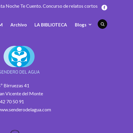
sta Noche Te Cuento. Concurso de relatos cortos
M
Archivo
LA BIBLIOTECA
Blogs
º Birruezas 41
an Vicente del Monte
42 70 50 91
ww.senderodelagua.com