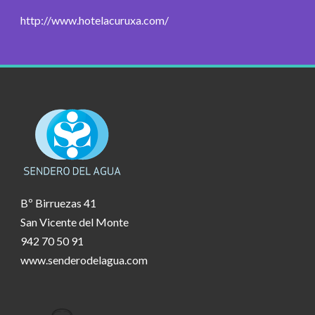
http://www.hotelacuruxa.com/
Bº Birruezas 41
San Vicente del Monte
942 70 50 91
www.senderodelagua.com