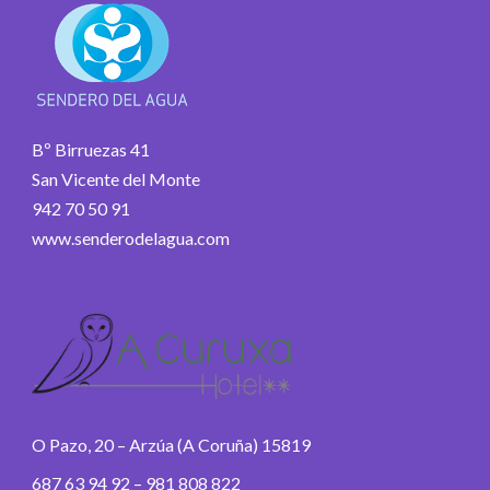
Bº Birruezas 41
San Vicente del Monte
942 70 50 91
www.senderodelagua.com
O Pazo, 20 – Arzúa (A Coruña) 15819
687 63 94 92 – 981 808 822