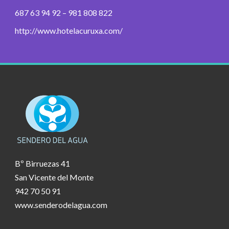
687 63 94 92 – 981 808 822
http://www.hotelacuruxa.com/
Bº Birruezas 41
San Vicente del Monte
942 70 50 91
www.senderodelagua.com