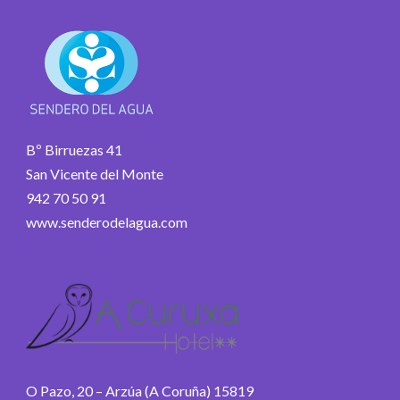
Bº Birruezas 41
San Vicente del Monte
942 70 50 91
www.senderodelagua.com
O Pazo, 20 – Arzúa (A Coruña) 15819