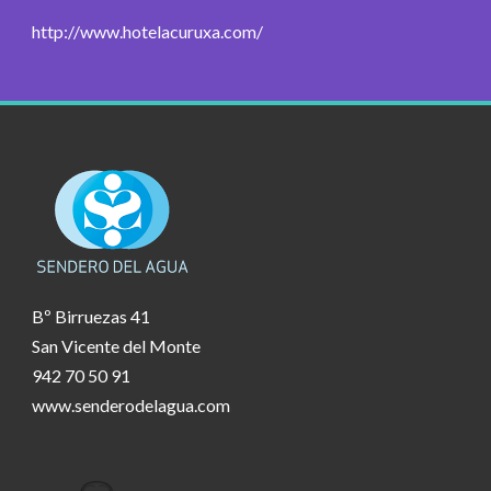
http://www.hotelacuruxa.com/
Bº Birruezas 41
San Vicente del Monte
942 70 50 91
www.senderodelagua.com