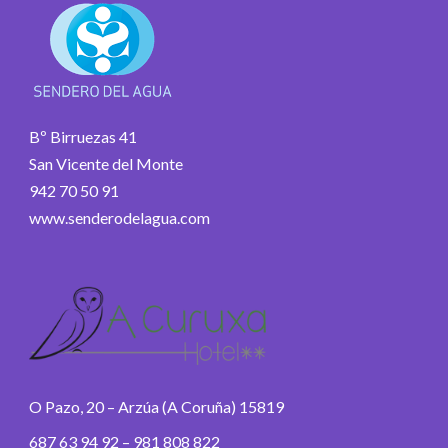
Bº Birruezas 41
San Vicente del Monte
942 70 50 91
www.senderodelagua.com
O Pazo, 20 – Arzúa (A Coruña) 15819
687 63 94 92 – 981 808 822