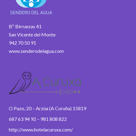
Bº Birruezas 41
San Vicente del Monte
942 70 50 91
www.senderodelagua.com
O Pazo, 20 – Arzúa (A Coruña) 15819
687 63 94 92 – 981 808 822
http://www.hotelacuruxa.com/