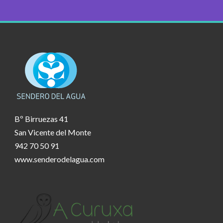
Bº Birruezas 41
San Vicente del Monte
942 70 50 91
www.senderodelagua.com