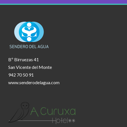
Bº Birruezas 41
San Vicente del Monte
942 70 50 91
www.senderodelagua.com