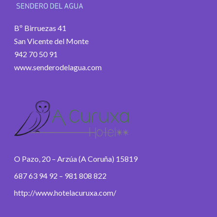
Bº Birruezas 41
San Vicente del Monte
942 70 50 91
www.senderodelagua.com
O Pazo, 20 – Arzúa (A Coruña) 15819
687 63 94 92 – 981 808 822
http://www.hotelacuruxa.com/