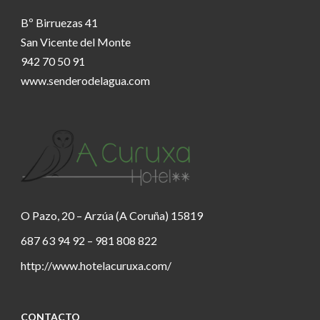
Bº Birruezas 41
San Vicente del Monte
942 70 50 91
www.senderodelagua.com
O Pazo, 20 – Arzúa (A Coruña) 15819
687 63 94 92 – 981 808 822
http://www.hotelacuruxa.com/
CONTACTO