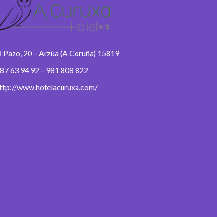
 Pazo, 20 – Arzúa (A Coruña) 15819
87 63 94 92 – 981 808 822
ttp://www.hotelacuruxa.com/