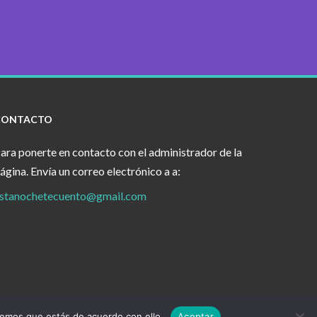
CONTACTO
ara ponerte en contacto con el administrador de la
ágina. Envía un correo electrónico a a:
stanochetecuento@gmail.com
remos que estás de acuerdo con ello.
Aceptar