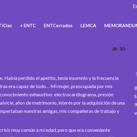
E
iCias
+ ENTC
ENTCerrados
LEMCA
MEMORANDU
10
 Había perdido el apetito, tenía insomnio y la frecuencia
otras era capaz de todo… Mi mujer, preocupada por mis
B
 reconocimiento exhaustivo: electrocardiograma, presión
S
calvicie, años de matrimonio, interés por la adquisición de una
9
despertaban nuestras amigas, mis compañeras de trabajo y
w
 crisis muy común a mi edad, pero que era conveniente