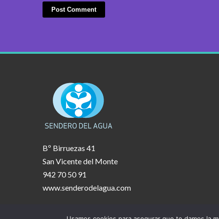
Bº Birruezas 41
San Vicente del Monte
942 70 50 91
www.senderodelagua.com
Usamos cookies para asegurar que te damos la me