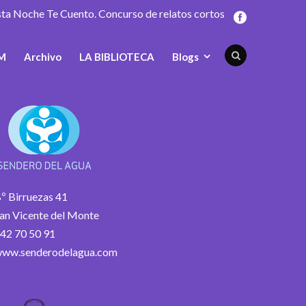
sta Noche Te Cuento. Concurso de relatos cortos
M
Archivo
LA BIBLIOTECA
Blogs
º Birruezas 41
an Vicente del Monte
42 70 50 91
ww.senderodelagua.com