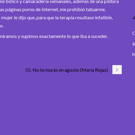
ne bélico y camaradería semanales, además de una píldora
las páginas porno de Internet, me prohibió tatuarme,
ujer le dijo que, para que la terapia resultase infalible,
o.
O
s miramos y supimos exactamente lo que iba a suceder.
6
h
55. No te murás en agosto (María Rojas)