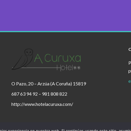
P
p
e
O Pazo, 20 – Arzúa (A Coruña) 15819
687 63 94 92 – 981 808 822
http://www.hotelacuruxa.com/
jor experiencia en nuestra web. Si continúas usando este sitio, asumi