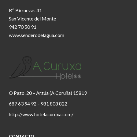
Bº Birruezas 41
San Vicente del Monte
942 70 50 91
www.senderodelagua.com
O Pazo, 20 – Arzúa (A Coruña) 15819
687 63 94 92 – 981 808 822
http://www.hotelacuruxa.com/
CONTACTO