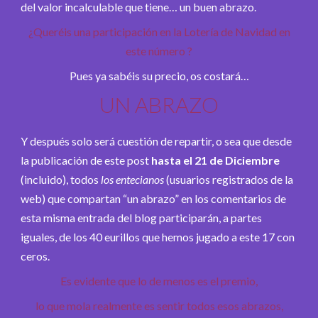
del valor incalculable que tiene… un buen abrazo.
¿Queréis una participación en la Lotería de Navidad en
este número ?
Pues ya sabéis su precio, os costará…
UN ABRAZO
Y después solo será cuestión de repartir, o sea que desde
la publicación de este post
hasta el 21 de Diciembre
(incluido), todos
los entecianos
(usuarios registrados de la
web) que compartan “un abrazo” en los comentarios de
esta misma entrada del blog participarán, a partes
iguales, de los 40 eurillos que hemos jugado a este 17 con
ceros.
Es evidente que lo de menos es el premio,
lo que mola realmente es sentir todos esos abrazos,