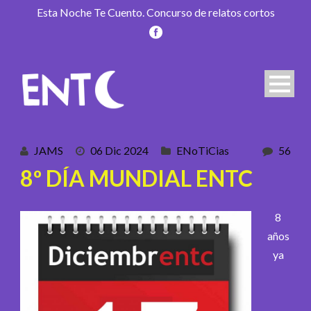
Esta Noche Te Cuento. Concurso de relatos cortos
JAMS
06 Dic 2024
ENoTiCias
56
8º DÍA MUNDIAL ENTC
8
años
ya