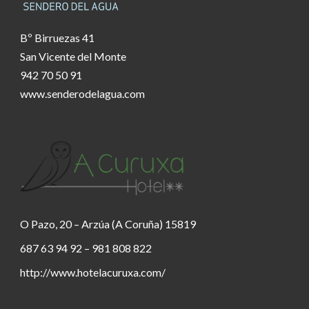
Bº Birruezas 41
San Vicente del Monte
942 70 50 91
www.senderodelagua.com
O Pazo, 20 – Arzúa (A Coruña) 15819
687 63 94 92 – 981 808 822
http://www.hotelacuruxa.com/