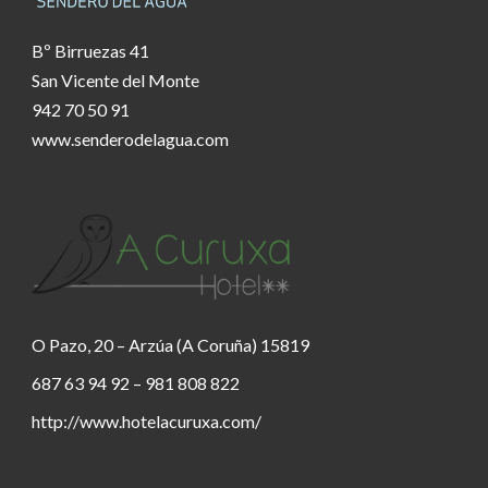
Bº Birruezas 41
San Vicente del Monte
942 70 50 91
www.senderodelagua.com
O Pazo, 20 – Arzúa (A Coruña) 15819
687 63 94 92 – 981 808 822
http://www.hotelacuruxa.com/