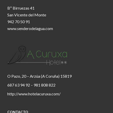
Bº Birruezas 41
San Vicente del Monte
942 70 50 91
www.senderodelagua.com
O Pazo, 20 – Arzúa (A Coruña) 15819
687 63 94 92 – 981 808 822
http://www.hotelacuruxa.com/
CONTACTO