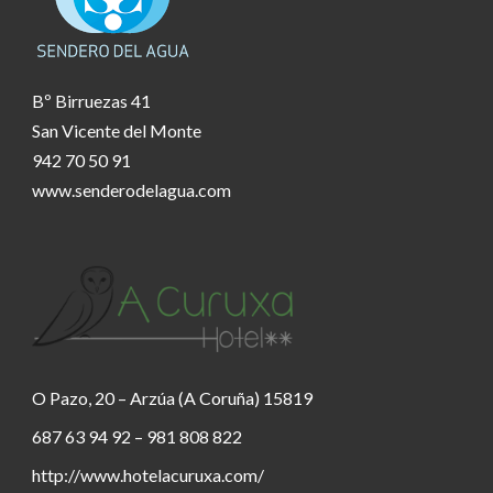
Bº Birruezas 41
San Vicente del Monte
942 70 50 91
www.senderodelagua.com
O Pazo, 20 – Arzúa (A Coruña) 15819
687 63 94 92 – 981 808 822
http://www.hotelacuruxa.com/