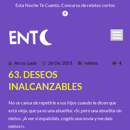
Esta Noche Te Cuento. Concurso de relatos cortos
Arcos Lado
26 Dic 2021
relatos
4
63. DESEOS
INALCANZABLES
No se cansa de repetirle a sus hijos cuando le dicen que
está vieja, que ya es una abuelita: «Sí, pero una abuelita sin
nietos. ¡A ver si espabiláis, cogéis una novia y me dais
nietos!».