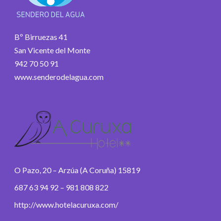
Bº Birruezas 41
San Vicente del Monte
942 70 50 91
www.senderodelagua.com
O Pazo, 20 – Arzúa (A Coruña) 15819
687 63 94 92 – 981 808 822
http://www.hotelacuruxa.com/