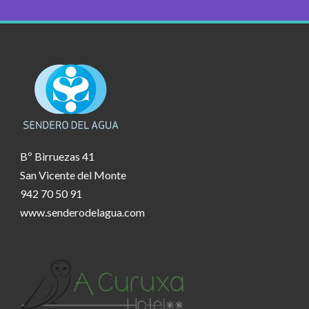
Bº Birruezas 41
San Vicente del Monte
942 70 50 91
www.senderodelagua.com