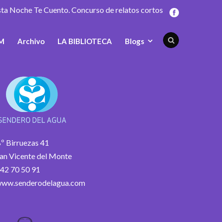
sta Noche Te Cuento. Concurso de relatos cortos
M
Archivo
LA BIBLIOTECA
Blogs
º Birruezas 41
an Vicente del Monte
42 70 50 91
ww.senderodelagua.com