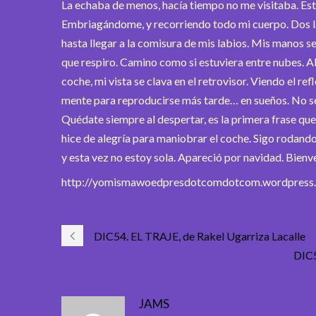
La echaba de menos, hacía tiempo no me visitaba. Esta
Embriagándome, y recorriendo todo mi cuerpo. Dos lá
hasta llegar a la comisura de mis labios. Mis manos s
que respiro. Camino como si estuviera entre nubes. Ab
coche, mi vista se clava en el retrovisor. Viendo el r
mente para reproducirse más tarde… en sueños. No sé
Quédate siempre al despertar, es la primera frase qu
hice de alegría para maniobrar el coche. Sigo rodando 
y esta vez no estoy sola. Apareció por navidad. Bienve
http://yomismawoedpresdotcomdotcom.wordpress.
DIC54. EL TRAJE, de Rakel Ugarriza Lacalle
DIC5
JAMS