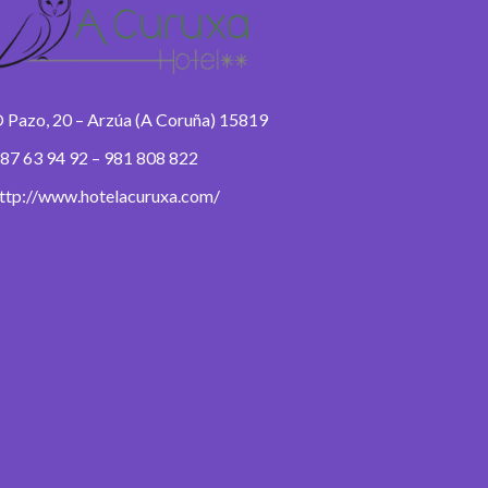
 Pazo, 20 – Arzúa (A Coruña) 15819
87 63 94 92 – 981 808 822
ttp://www.hotelacuruxa.com/