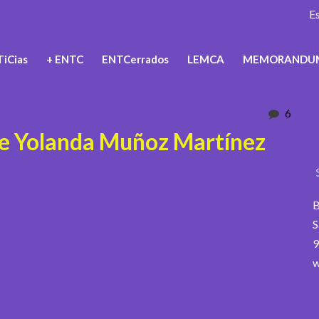
E
iCias
+ ENTC
ENTCerrados
LEMCA
MEMORANDU
6
e Yolanda Muñoz Martínez
B
S
9
w