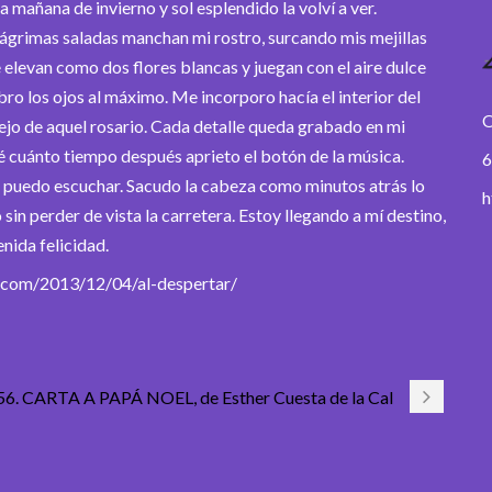
 mañana de invierno y sol esplendido la volví a ver.
grimas saladas manchan mi rostro, surcando mis mejillas
e elevan como dos flores blancas y juegan con el aire dulce
ro los ojos al máximo. Me incorporo hacía el interior del
O
eflejo de aquel rosario. Cada detalle queda grabado en mi
 cuánto tiempo después aprieto el botón de la música.
6
e puedo escuchar. Sacudo la cabeza como minutos atrás lo
h
sin perder de vista la carretera. Estoy llegando a mí destino,
nida felicidad.
com/2013/12/04/al-despertar/
6. CARTA A PAPÁ NOEL, de Esther Cuesta de la Cal