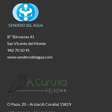
Bº Birruezas 41
San Vicente del Monte
942 70 50 91
www.senderodelagua.com
O Pazo, 20 – Arzúa (A Coruña) 15819