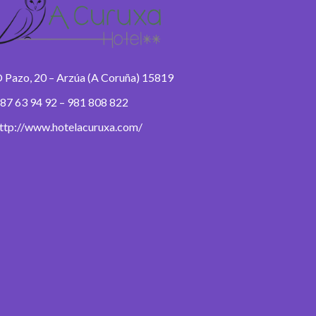
 Pazo, 20 – Arzúa (A Coruña) 15819
87 63 94 92 – 981 808 822
ttp://www.hotelacuruxa.com/