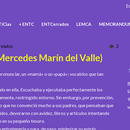
E
iCias
+ ENTC
ENTCerrados
LEMCA
MEMORANDU
relatos
2
ercedes Marín del Valle)
n pronunciar, un «mamá» o un «papá»; vocablos que tan
B
lo en ella. Escuchaba y ejecutaba perfectamente los
S
amente, restringido entorno. Sin embargo, por prevención,
9
 lo que no convenció mucho a sus padres, que pensaban que
w
idos, devoraron con avidez, libros y artículos intentando
o en su pequeño tesoro.
entretenerla y para, de paso, minimizar su estrés,