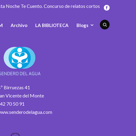
sta Noche Te Cuento. Concurso de relatos cortos
M
Archivo
LA BIBLIOTECA
Blogs
º Birruezas 41
an Vicente del Monte
42 70 50 91
ww.senderodelagua.com