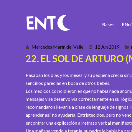
Bases
ENoT
Mercedes Marín del Valle
12 Jun 2019
22. EL SOL DE ARTURO (M
Pasaban los días y los meses, y su pequeña crecía si
sencillos parecían en boca de otros bebés.
Los médicos coincidieron en que no había nada anóma
mensajes y se desenvolvía correctamente en su, lógic
recomendaron llevarla a clase de lenguaje de signos,
aprender así, no ayudaría. Entristecidos, pero no venc
encontrar una explicación al retraso verbal manifiest
Una mañana yendo a terapia, su padre le hablaba para 