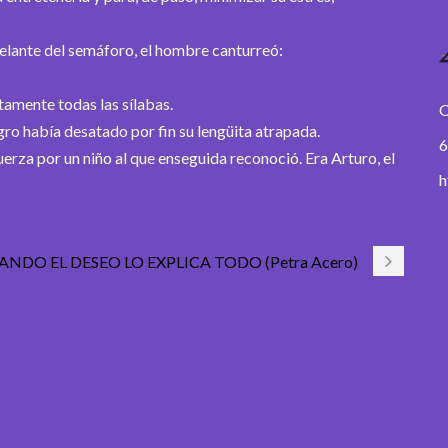
delante del semáforo, el hombre canturreó:
tamente todas las sílabas.
O
ro había desatado por fin su lengüita atrapada.
6
fuerza por un niño al que enseguida reconoció. Era Arturo, el
h
UANDO EL DESEO LO EXPLICA TODO (Petra Acero)