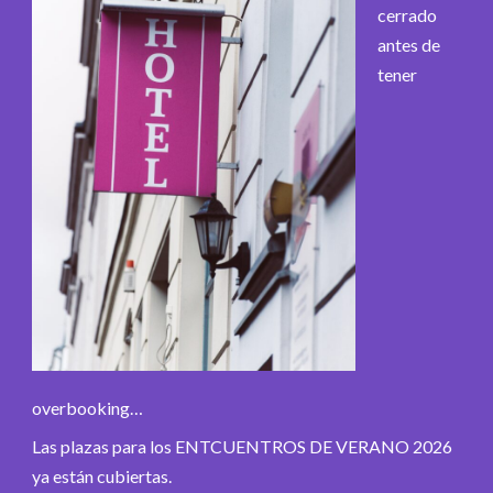
cerrado
antes de
tener
overbooking…
Las plazas para los ENTCUENTROS DE VERANO 2026
ya están cubiertas.