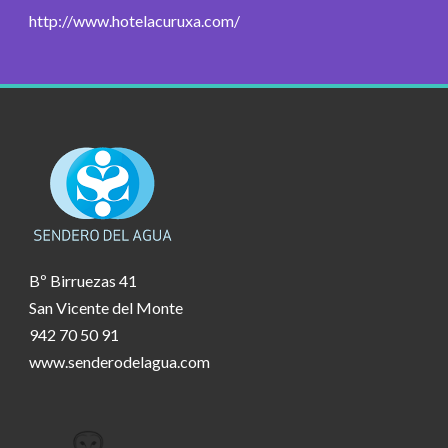
http://www.hotelacuruxa.com/
Bº Birruezas 41
San Vicente del Monte
942 70 50 91
www.senderodelagua.com