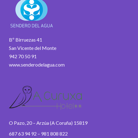
Bº Birruezas 41
San Vicente del Monte
942 70 50 91
www.senderodelagua.com
O Pazo, 20 – Arzúa (A Coruña) 15819
687 63 94 92 – 981 808 822