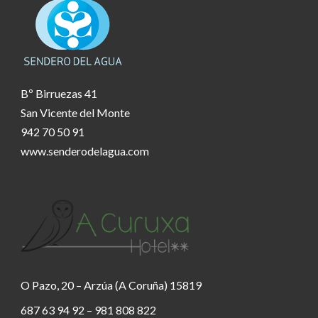
Bº Birruezas 41
San Vicente del Monte
942 70 50 91
www.senderodelagua.com
O Pazo, 20 – Arzúa (A Coruña) 15819
687 63 94 92 – 981 808 822