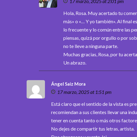
17 marzo, 2025 at 2:01 pm
Hola, Rosa. Muy acertado tu comenta
más» o «… Y yo también». Al final 
lo frecuente y lo común entre las pe
piensas, quizá por orgullo o por sob
no te lleve a ninguna parte.
Muchas gracias, Rosa, por tu acerta
Un abrazo.
Ángel Saiz Mora
17 marzo, 2025 at 1:51 pm
Está claro que el sentido de la vista es p
recomiendan a sus clientes llevar una in
tener en cuenta tanto o más otros factore
No dejes de compartir tus letras, artista.
Dos abrazacos y suerte, Isi