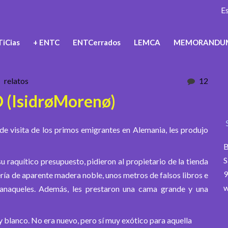
E
iCias
+ ENTC
ENTCerrados
LEMCA
MEMORANDU
relatos
12
 (IsidrøMorenø)
de visita de los primos emigrantes en Alemania, les produjo
B
S
raquítico presupuesto, pidieron al propietario de la tienda
9
ería de aparente madera noble, unos metros de falsos libros e
w
 anaqueles. Además, les prestaron una cama grande y una
 y blanco. No era nuevo, pero sí muy exótico para aquella