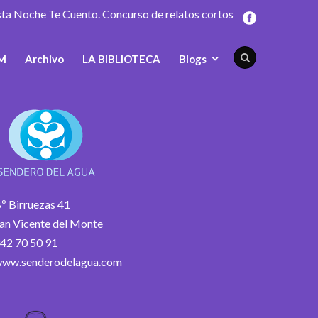
sta Noche Te Cuento. Concurso de relatos cortos
M
Archivo
LA BIBLIOTECA
Blogs
º Birruezas 41
an Vicente del Monte
42 70 50 91
ww.senderodelagua.com