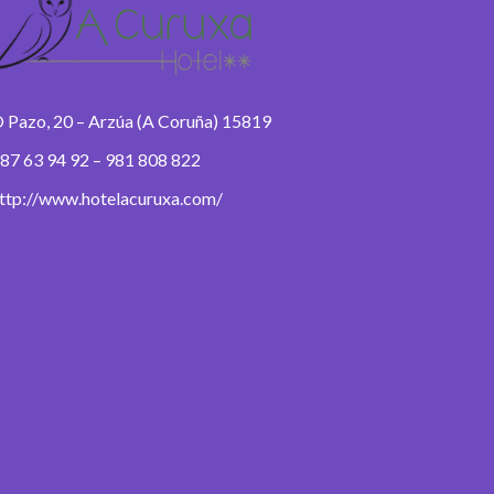
 Pazo, 20 – Arzúa (A Coruña) 15819
87 63 94 92 – 981 808 822
ttp://www.hotelacuruxa.com/