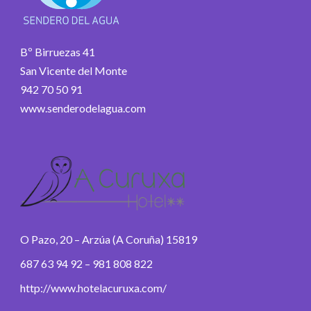
Bº Birruezas 41
San Vicente del Monte
942 70 50 91
www.senderodelagua.com
O Pazo, 20 – Arzúa (A Coruña) 15819
687 63 94 92 – 981 808 822
http://www.hotelacuruxa.com/