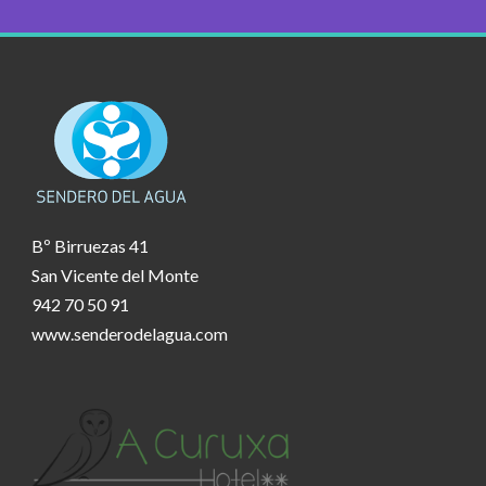
Bº Birruezas 41
San Vicente del Monte
942 70 50 91
www.senderodelagua.com