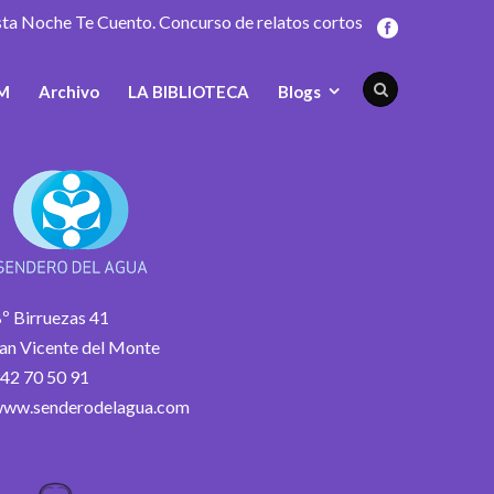
sta Noche Te Cuento. Concurso de relatos cortos
M
Archivo
LA BIBLIOTECA
Blogs
º Birruezas 41
an Vicente del Monte
42 70 50 91
ww.senderodelagua.com