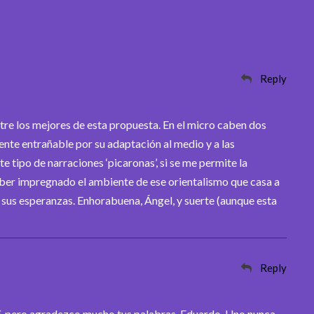
Reply
tre los mejores de esta propuesta. En el micro caben dos
nte entrañable por su adaptación al medio y a las
te tipo de narraciones ‘picaronas’, si se me permite la
aber impregnado el ambiente de ese orientalismo que casa a
 sus esperanzas. Enhorabuena, Ángel, y suerte (aunque esta
Reply
uí, pero agradezco mucho tus palabras, Eduardo. Uno nunca