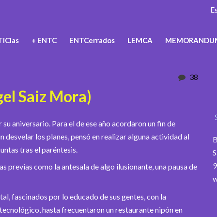
E
iCias
+ ENTC
ENTCerrados
LEMCA
MEMORANDU
38
l Saiz Mora)
r su aniversario. Para el de ese año acordaron un fin de
 desvelar los planes, pensó en realizar alguna actividad al
B
untas tras el paréntesis.
S
9
as previas como la antesala de algo ilusionante, una pausa de
w
l, fascinados por lo educado de sus gentes, con la
 tecnológico, hasta frecuentaron un restaurante nipón en