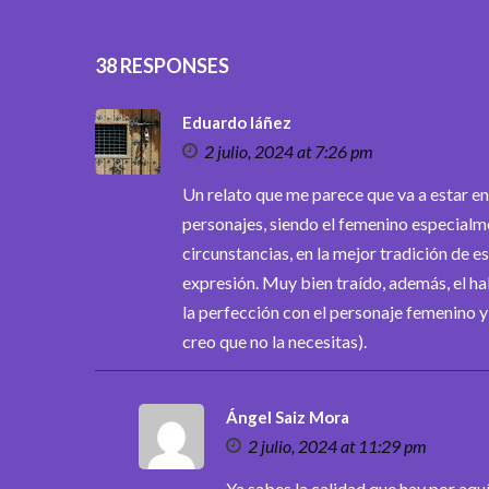
38 RESPONSES
Eduardo Iáñez
2 julio, 2024 at 7:26 pm
Un relato que me parece que va a estar en
personajes, siendo el femenino especialme
circunstancias, en la mejor tradición de es
expresión. Muy bien traído, además, el h
la perfección con el personaje femenino y
creo que no la necesitas).
Ángel Saiz Mora
2 julio, 2024 at 11:29 pm
Ya sabes la calidad que hay por aq