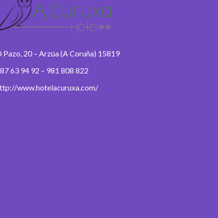
 Pazo, 20 – Arzúa (A Coruña) 15819
87 63 94 92 – 981 808 822
ttp://www.hotelacuruxa.com/