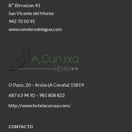
Bº Birruezas 41
San Vicente del Monte
942 70 50 91
www.senderodelagua.com
O Pazo, 20 – Arzúa (A Coruña) 15819
687 63 94 92 – 981 808 822
http://www.hotelacuruxa.com/
CONTACTO