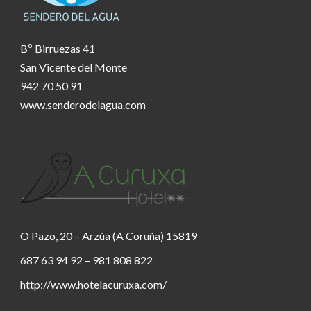
Bº Birruezas 41
San Vicente del Monte
942 70 50 91
www.senderodelagua.com
O Pazo, 20 – Arzúa (A Coruña) 15819
687 63 94 92 – 981 808 822
http://www.hotelacuruxa.com/