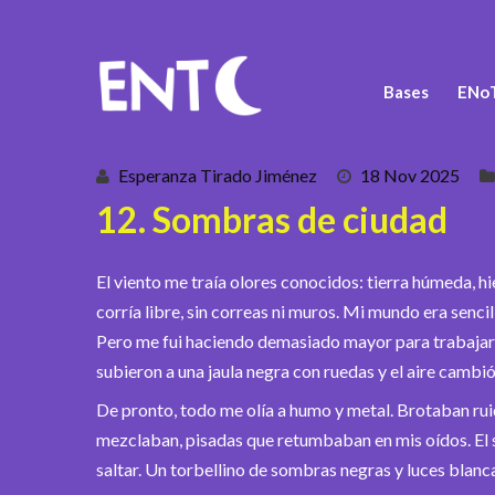
Bases
ENoT
Esperanza Tirado Jiménez
18 Nov 2025
12. Sombras de ciudad
El viento me traía olores conocidos: tierra húmeda, 
corría libre, sin correas ni muros. Mi mundo era sencil
Pero me fui haciendo demasiado mayor para trabajar;
subieron a una jaula negra con ruedas y el aire cambió
De pronto, todo me olía a humo y metal. Brotaban rui
mezclaban, pisadas que retumbaban en mis oídos. El 
saltar. Un torbellino de sombras negras y luces blan