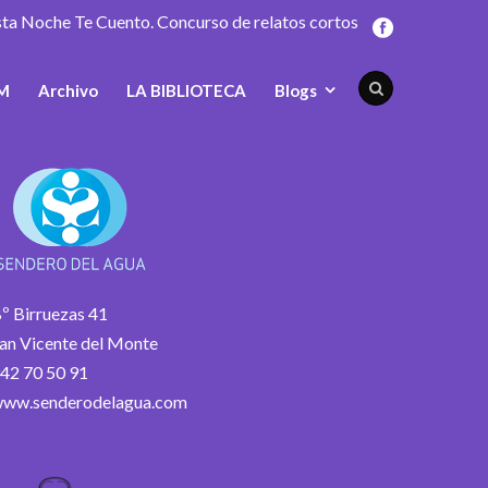
sta Noche Te Cuento. Concurso de relatos cortos
M
Archivo
LA BIBLIOTECA
Blogs
º Birruezas 41
an Vicente del Monte
42 70 50 91
ww.senderodelagua.com