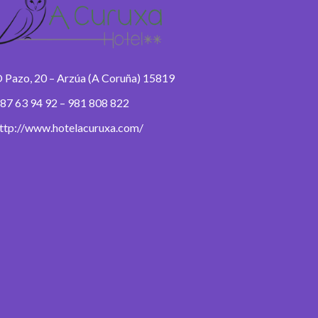
 Pazo, 20 – Arzúa (A Coruña) 15819
87 63 94 92 – 981 808 822
ttp://www.hotelacuruxa.com/