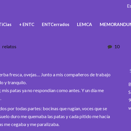
E
iCias
+ ENTC
ENTCerrados
LEMCA
MEMORANDU
relatos
10
hierba fresca, ovejas… Junto a mis compañeros de trabajo
lo y tranquilo.
B
 mis patas ya no respondían como antes. Y un día me
S
.
9
w
dos por todas partes: bocinas que rugían, voces que se
suelo duro me quemaba las patas y cada pitido me hacía
cas me cegaba y me paralizaba.