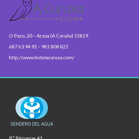
O Pazo, 20 – Arzúa (A Coruña) 15819
687 63 94 92 – 981 808 822
http://www.hotelacuruxa.com/
Bº Birruezas 41