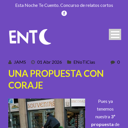
Esta Noche Te Cuento. Concurso de relatos cortos
JAMS
01 Abr 2026
ENoTiCias
0
UNA PROPUESTA CON
CORAJE
Pues ya
tenemos
nuestra
3ª
propuesta
de