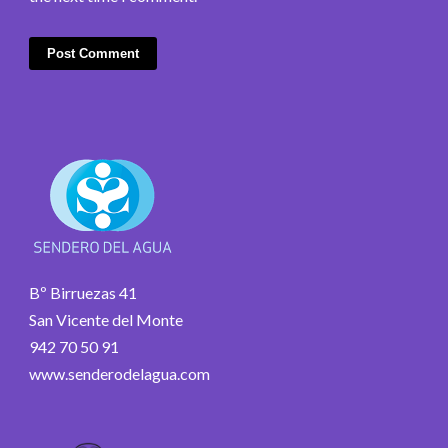
Bº Birruezas 41
San Vicente del Monte
942 70 50 91
www.senderodelagua.com