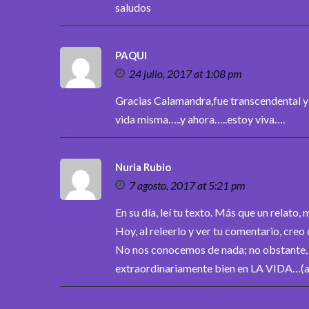
saludos
PAQUI
24 julio, 2017 at 1:08 pm
Gracias Calamandra,fue transcendental y d
vida misma…..y ahora…..estoy viva….
Nuria Rubio
7 agosto, 2017 at 5:21 pm
En su día, leí tu texto. Más que un relato,
Hoy, al releerlo y ver tu comentario, creo 
No nos conocemos de nada; no obstante, t
extraordinariamente bien en LA VIDA…(a