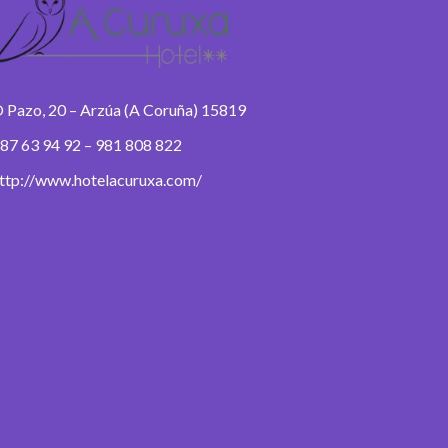
 Pazo, 20 – Arzúa (A Coruña) 15819
87 63 94 92 – 981 808 822
ttp://www.hotelacuruxa.com/