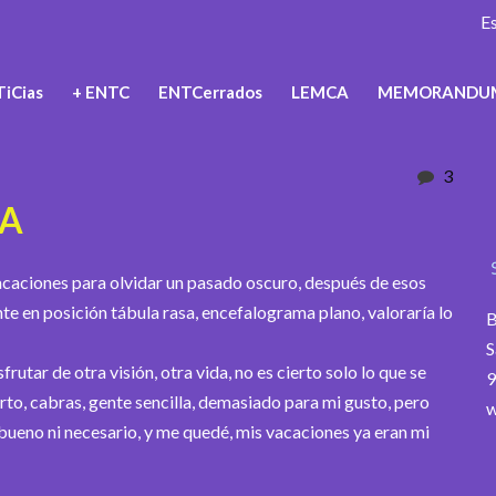
E
iCias
+ ENTC
ENTCerrados
LEMCA
MEMORANDU
3
DA
vacaciones para olvidar un pasado oscuro, después de esos
te en posición tábula rasa, encefalograma plano, valoraría lo
B
S
frutar de otra visión, otra vida, no es cierto solo lo que se
9
erto, cabras, gente sencilla, demasiado para mi gusto, pero
w
bueno ni necesario, y me quedé, mis vacaciones ya eran mi