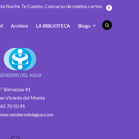
sta Noche Te Cuento. Concurso de relatos cortos
M
Archivo
LA BIBLIOTECA
Blogs
º Birruezas 41
an Vicente del Monte
42 70 50 91
ww.senderodelagua.com