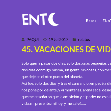
Bases
ENoT
PAQUI
19 Jul 2017
relatos
45. VACACIONES DE VI
Solo quería pasar dos días, solo dos, unas pequeñas 
dos días conmigo misma, sin gente, sin cosas, con men
que dejé en el otro punto del planeta.
Así fue, solo dos días, y tras el cansancio, empecé a dis
nos pone por delante, y vi montañas, arena seca, desi
que me enseñaron que la ambición y el poder no es ni 
vida, mi presente, mi hoy, y me salvé…..