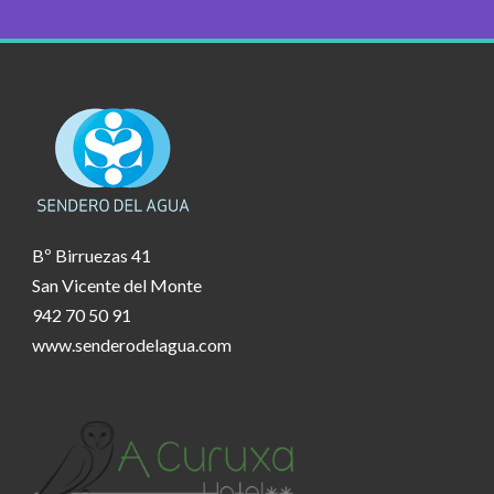
Bº Birruezas 41
San Vicente del Monte
942 70 50 91
www.senderodelagua.com