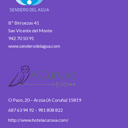
Bº Birruezas 41
San Vicente del Monte
942 70 50 91
www.senderodelagua.com
O Pazo, 20 – Arzúa (A Coruña) 15819
687 63 94 92 – 981 808 822
http://www.hotelacuruxa.com/