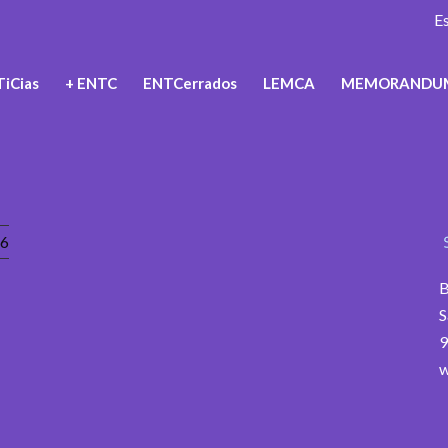
E
iCias
+ ENTC
ENTCerrados
LEMCA
MEMORANDU
6
B
S
9
w