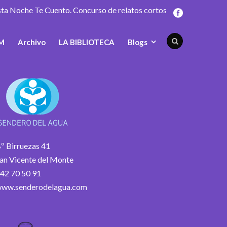
sta Noche Te Cuento. Concurso de relatos cortos
M
Archivo
LA BIBLIOTECA
Blogs
º Birruezas 41
an Vicente del Monte
42 70 50 91
ww.senderodelagua.com