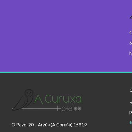
O
6
h
P
p
e
O Pazo, 20 – Arzúa (A Coruña) 15819