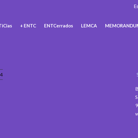
E
iCias
+ ENTC
ENTCerrados
LEMCA
MEMORANDU
4
B
S
9
w