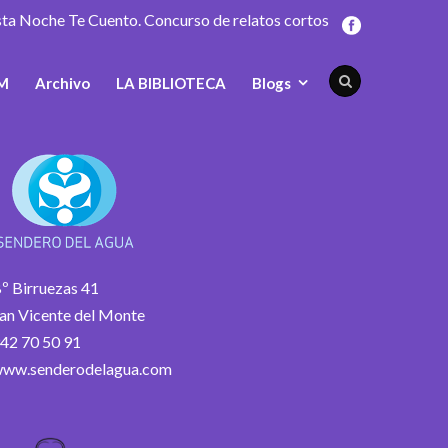
sta Noche Te Cuento. Concurso de relatos cortos
M
Archivo
LA BIBLIOTECA
Blogs
º Birruezas 41
an Vicente del Monte
42 70 50 91
ww.senderodelagua.com