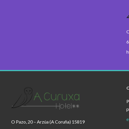
O
6
h
P
p
e
O Pazo, 20 – Arzúa (A Coruña) 15819