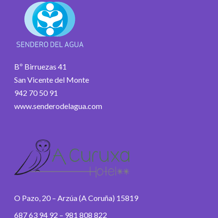
Bº Birruezas 41
San Vicente del Monte
942 70 50 91
www.senderodelagua.com
O Pazo, 20 – Arzúa (A Coruña) 15819
687 63 94 92 – 981 808 822