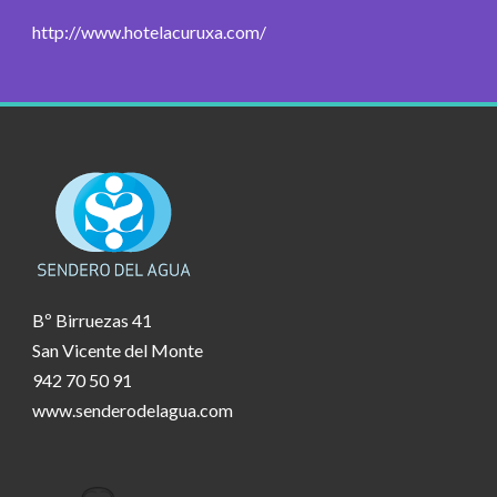
http://www.hotelacuruxa.com/
Bº Birruezas 41
San Vicente del Monte
942 70 50 91
www.senderodelagua.com