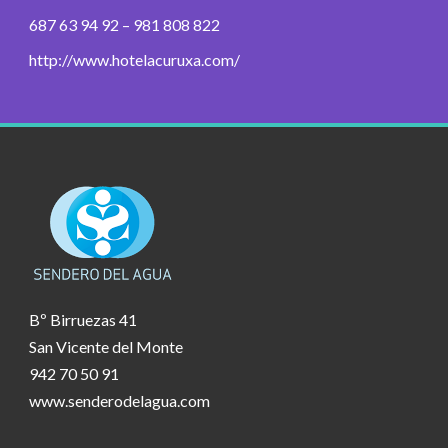
687 63 94 92 – 981 808 822
http://www.hotelacuruxa.com/
Bº Birruezas 41
San Vicente del Monte
942 70 50 91
www.senderodelagua.com