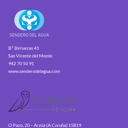
Bº Birruezas 41
San Vicente del Monte
942 70 50 91
www.senderodelagua.com
O Pazo, 20 – Arzúa (A Coruña) 15819