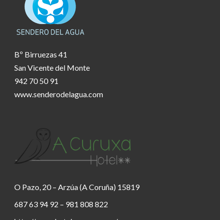
Bº Birruezas 41
San Vicente del Monte
942 70 50 91
www.senderodelagua.com
O Pazo, 20 – Arzúa (A Coruña) 15819
687 63 94 92 – 981 808 822