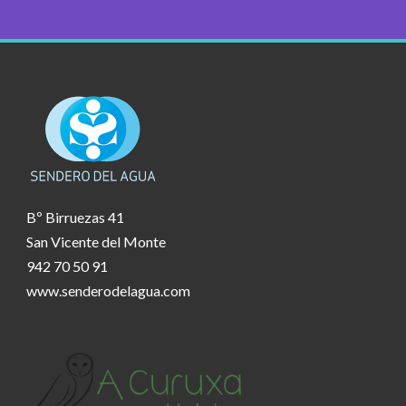
Bº Birruezas 41
San Vicente del Monte
942 70 50 91
www.senderodelagua.com