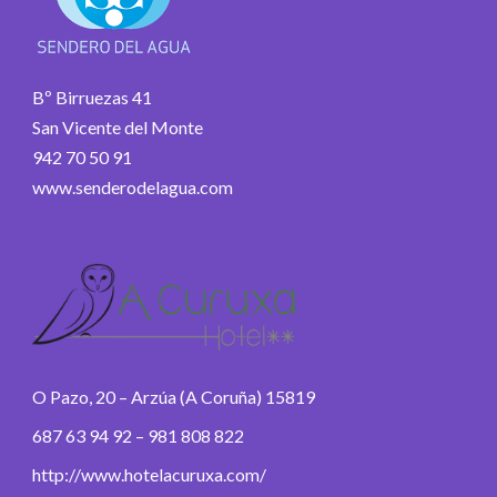
Bº Birruezas 41
San Vicente del Monte
942 70 50 91
www.senderodelagua.com
O Pazo, 20 – Arzúa (A Coruña) 15819
687 63 94 92 – 981 808 822
http://www.hotelacuruxa.com/