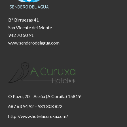
Bº Birruezas 41
San Vicente del Monte
942 70 50 91
www.senderodelagua.com
O Pazo, 20 – Arzúa (A Coruña) 15819
687 63 94 92 – 981 808 822
http://www.hotelacuruxa.com/