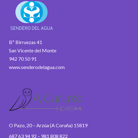
Bº Birruezas 41
San Vicente del Monte
942 70 50 91
www.senderodelagua.com
O Pazo, 20 – Arzúa (A Coruña) 15819
687 63 94 92 – 981 808 822