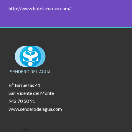
http://www.hotelacuruxa.com/
Bº Birruezas 41
San Vicente del Monte
942 70 50 91
www.senderodelagua.com