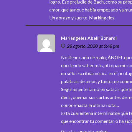
logró. Ese preludio de Bach, como su pro
amor, que aunque había empezado ya much
Un abrazo y suerte, Mariángeles
Mariángeles Abelli Bonardi
28 agosto, 2020 at 6:48 pm
No tiene nada de malo, ÁNGEL querid
queriendo saber más, al toparme c
no sólo escribía música en el penta
palabras de amor, y tanto me conmo
Seguramente también sabrás que ni 
decir, quemar sus cartas antes de m
conoce hasta la última nota…
Esta cuarentena interminable que te
que encontrar tu comentario ha sido
Gracias, querido amigo.