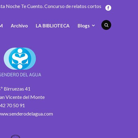
sta Noche Te Cuento. Concurso de relatos cortos
M
Archivo
LA BIBLIOTECA
Blogs
º Birruezas 41
an Vicente del Monte
42 70 50 91
ww.senderodelagua.com