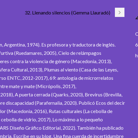
32. Llenando silencios (Gemma Llauradó)
O
 Argentina, 1974). Es profesora y traductora de inglés.
6
a furtiva (Ruedamares, 2005), Cielo de relámpagos
h
eres contra la violencia de género (Macedonia, 2013),
fera Cultural, 2013), Plumas al viento (Casa de las Leyes,
rso ENTC, 2012-2017), 69: antología de microrrelatos
 entre mate y mate (Micrópolis, 2017),
, A puerta cerrada (Quarks, 2020), Brevirus (Brevilla,
e discapacidad (Parafernalia, 2020). Publicó Ecos del decir
or (Macedonia, 2016), Rutas culturales (La cebolla de
a cebolla de vidrio, 2017), Lo máximo a lo pequeño
(ARS Diseño Gráfico Editorial, 2022). También ha publicado
umbria. Escribe en su blog, Una fina cuerda de incertidumbre