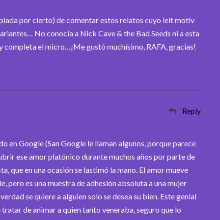
piada por cierto) de comentar estos relatos cuyo leit motiv
variantes… No conocía a Nick Cave & the Bad Seeds ni a esta
y completa el micro…¡Me gustó muchísimo, RAFA, gracias!
Reply
gado en Google (San Google le llaman algunos, porque parece
cubrir ese amor platónico durante muchos años por parte de
ta, que en una ocasión se lastimó la mano. El amor mueve
le, pero es una muestra de adhesión absoluta a una mujer
rdad se quiere a alguien solo se desea su bien. Este genial
ratar de animar a quien tanto veneraba, seguro que lo