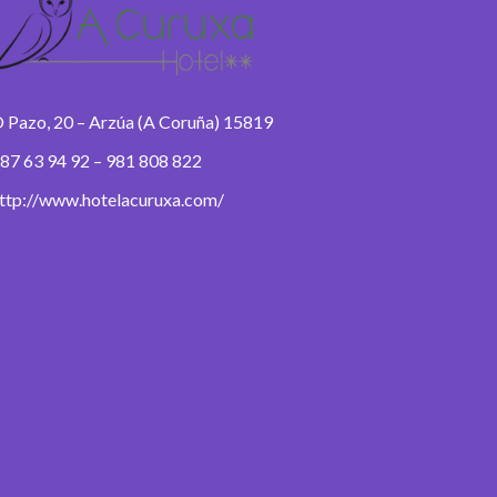
 Pazo, 20 – Arzúa (A Coruña) 15819
87 63 94 92 – 981 808 822
ttp://www.hotelacuruxa.com/