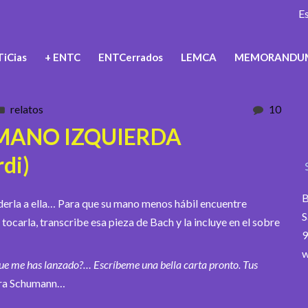
E
iCias
+ ENTC
ENTCerrados
LEMCA
MEMORANDU
relatos
10
 MANO IZQUIERDA
di)
B
erderla a ella… Para que su mano menos hábil encuentre
S
 tocarla, transcribe esa pieza de Bach y la incluye en el sobre
9
w
ue me has lanzado?… Escríbeme una bella carta pronto. Tus
lara Schumann…