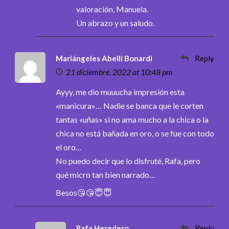
valoración, Manuela.
Un abrazo y un saludo.
Mariángeles Abelli Bonardi
Reply
21 diciembre, 2022 at 10:48 pm
Ayyy, me dio muuucha impresión esta
«manicura»… Nadie se banca que le corten
tantas «uñas» si no ama mucho a la chica o la
chica no está bañada en oro, o se fue con todo
el oro…
No puedo decir que lo disfruté, Rafa, pero
qué micro tan bien narrado…
Besos😘😘😇😇
Rafa Heredero
Reply