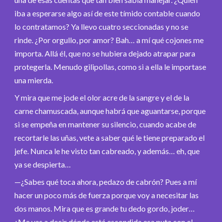
iba a esperarse algo así de este tímido contable cuando
lo contratamos? Ya llevo cuatro seccionadas y no se
rinde. ¿Por orgullo, por amor? Bah… a mí qué cojones me
importa. Allá él, que no se hubiera dejado atrapar para
protegerla. Menudo gilipollas, como si a ella le importase
una mierda.
Y mira que me jode el olor acre de la sangre y el de la
carne chamuscada, aunque habrá que aguantarse, porque
si se empeña en mantener su silencio, cuando acabe de
recortarle las uñas, vete a saber qué le tiene preparado el
jefe. Nunca le he visto tan cabreado, y además… eh, que
ya se despierta…
­—¿Sabes qué toca ahora, pedazo de cabrón? Pues a mí
hacer un poco más de fuerza porque voy a necesitar las
dos manos. Mira que es grande tu dedo gordo, joder…
¿Me vas a decir dónde está escondida esa puta con el