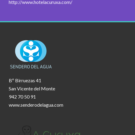
http://www.hotelacuruxa.com/
Bº Birruezas 41
San Vicente del Monte
942 70 50 91
www.senderodelagua.com