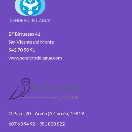
Bº Birruezas 41
San Vicente del Monte
942 70 50 91
www.senderodelagua.com
O Pazo, 20 – Arzúa (A Coruña) 15819
687 63 94 92 – 981 808 822